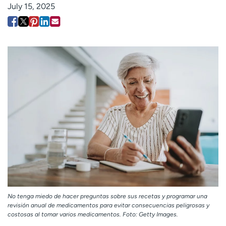
July 15, 2025
Employees
Professionals
Media inquiries
Financial assistance
Contact us
News & stories
H
e
l
p
m
e
f
i
n
d
No tenga miedo de hacer preguntas sobre sus recetas y programar una
revisión anual de medicamentos para evitar consecuencias peligrosas y
costosas al tomar varios medicamentos. Foto: Getty Images.