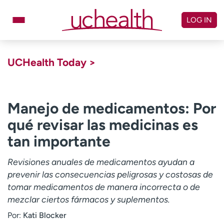
Skip
to
LOG IN
content
Doctors
Specialties
UCHealth Today >
Locations
Schedule Appointment
Virtual Urgent Care
Manejo de medicamentos: Por
qué revisar las medicinas es
Billing & pricing
Referrals
tan importante
Give
Careers
Revisiones anuales de medicamentos ayudan a
Log in to My Health Connection
prevenir las consecuencias peligrosas y costosas de
tomar medicamentos de manera incorrecta o de
mezclar ciertos fármacos y suplementos.
About UCHealth
Classes & events
Por:
Kati Blocker
Ready. Set. CO.
Clinical trials