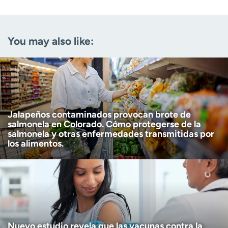
Email
(Required)
You may also like:
Zip code
(Required)
Age disclaimer
I am over 18
(Required)
I want to receive health news in:
I want to receive health news in:
Jalapeños contaminados provocan brote de
salmonela en Colorado. Cómo protegerse de la
salmonela y otras enfermedades transmitidas por
los alimentos.
Nuevo estudio revela que las vacunas contra la