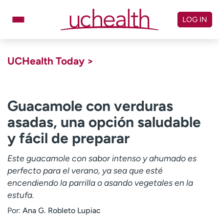
Skip
to
LOG IN
content
Doctors
Specialties
UCHealth Today >
Locations
Schedule Appointment
Virtual Urgent Care
Guacamole con verduras
asadas, una opción saludable
Billing & pricing
Referrals
y fácil de preparar
Give
Careers
Este guacamole con sabor intenso y ahumado es
Log in to My Health Connection
perfecto para el verano, ya sea que esté
encendiendo la parrilla o asando vegetales en la
estufa.
About UCHealth
Classes & events
Por:
Ana G. Robleto Lupiac
Ready. Set. CO.
Clinical trials