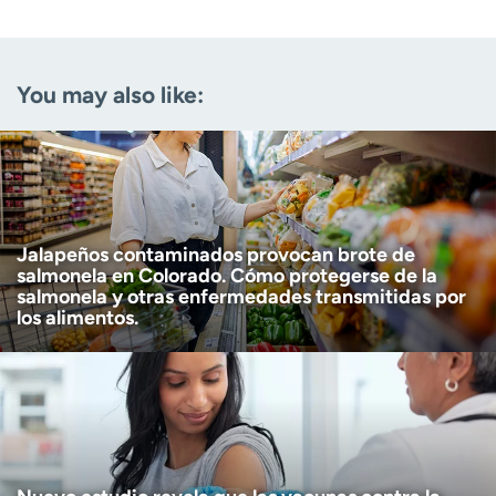
Email
(Required)
You may also like:
Zip code
(Required)
Age disclaimer
I am over 18
(Required)
I want to receive health news in:
I want to receive health news in:
Jalapeños contaminados provocan brote de
salmonela en Colorado. Cómo protegerse de la
salmonela y otras enfermedades transmitidas por
los alimentos.