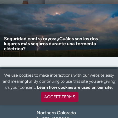
Seguridad contra rayos: ¿Cuáles son los dos
lugares más seguros durante una tormenta
eléctrica?
We use cookies to make interactions with our website easy
and meaningful. By continuing to use this site you are giving
B
us your consent.
Learn how cookies are used on our site.
a
Metro Denver
c
720.848.0000
ACCEPT TERMS
k
t
o
Northern Colorado
t