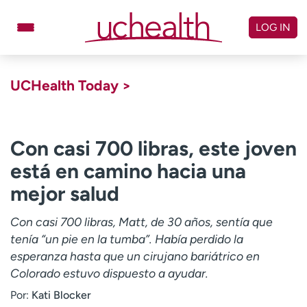
Skip
to
LOG IN
content
Doctors
Specialties
UCHealth Today >
Locations
Schedule Appointment
Virtual Urgent Care
Con casi 700 libras, este joven
está en camino hacia una
Billing & pricing
Referrals
mejor salud
Give
Careers
Con casi 700 libras, Matt, de 30 años, sentía que
Log in to My Health Connection
tenía “un pie en la tumba”. Había perdido la
esperanza hasta que un cirujano bariátrico en
Colorado estuvo dispuesto a ayudar.
About UCHealth
Classes & events
Por:
Kati Blocker
Ready. Set. CO.
Clinical trials