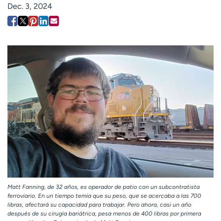
Dec. 3, 2024
Employees
Professionals
Media inquiries
Financial assistance
Contact us
News & stories
H
e
l
p
m
e
f
i
n
d
Matt Fanning, de 32 años, es operador de patio con un subcontratista
ferroviario. En un tiempo temía que su peso, que se acercaba a las 700
libras, afectará su capacidad para trabajar. Pero ahora, casi un año
después de su cirugía bariátrica, pesa menos de 400 libras por primera