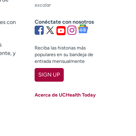
escolar
Conéctate con nosotros
nes con
s
Reciba las historias más
ente, y
populares en su bandeja de
entrada mensualmente
SIGN UP
First name
(Required)
Acerca de UCHealth Today
Last name
(Required)
Email
(Required)
Zip code
(Required)