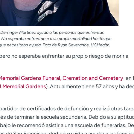
 Derringer Martínez ayuda a las personas que enfrentan
. No esperaba enfrentarse a su propia mortalidad hasta que
e que necesitaba ayuda. Foto de Ryan Severance, UCHealth.
 pero no esperaba enfrentar su propio riesgo de morir a
 Memorial Gardens Funeral, Cremation and Cemetery
en 
al Memorial Gardens
). Actualmente tiene 57 años y ha de
artidor de certificados de defunción y realizó otras tare
ués de terminar la escuela secundaria. Debido a su aptitu
bajo le recomendó asistir a una escuela de funerarias. D
as de San Francisco, dedicó su vida a ayudar a las familia