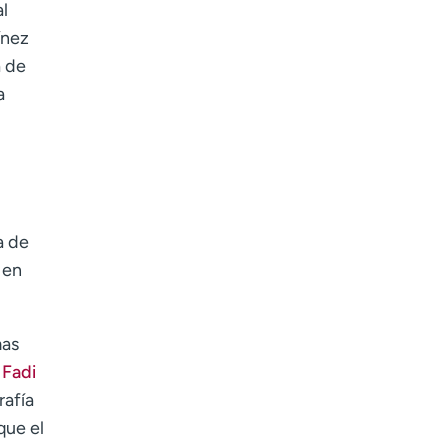
al
Age disclaimer
I am over 18
(Required)
I want to receive health news in:
ínez
I want to receive health news in:
a de
a
a de
 en
mas
 Fadi
rafía
que el