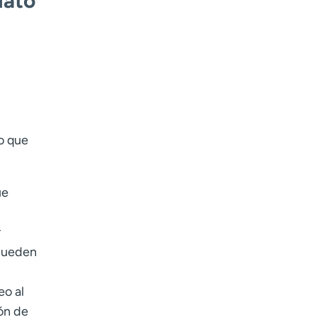
iato
o que
ue
r
 pueden
eo al
ón de