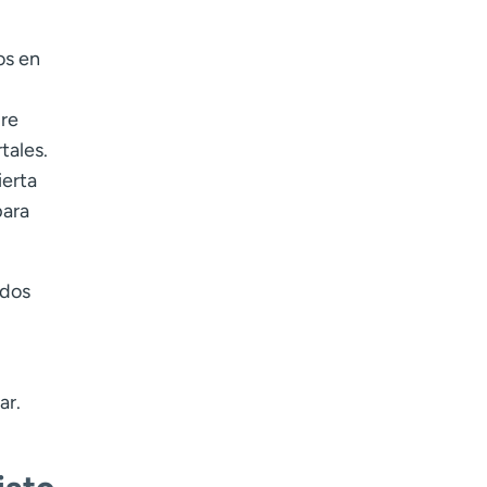
.
os en
gre
tales.
ierta
para
ados
ar.