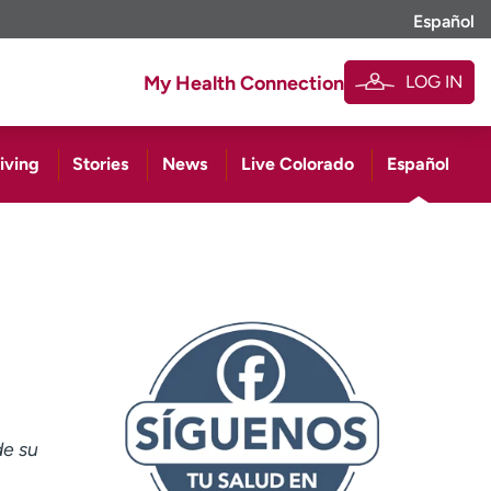
Español
LOG IN
My Health Connection
iving
Stories
News
Live Colorado
Español
de su