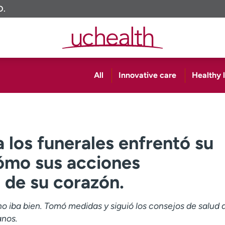
O.
All
Innovative care
Healthy l
a los funerales enfrentó su
cómo sus acciones
d de su corazón.
no iba bien. Tomó medidas y siguió los consejos de salud 
anos.