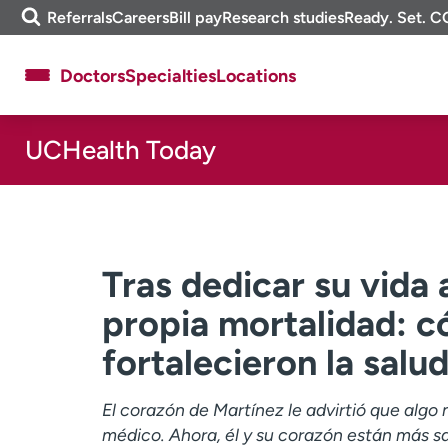
Skip
m
Referrals
Careers
Bill pay
Research studies
Ready. Set. C
to
e
content
f
Doctors
Specialties
Locations
i
n
d
UCHealth Today
About UCHealth
Classes & events
Ready. Set. CO.
Clinical trials
Employees
Professionals
Media inquiries
Financial assistance
Tras dedicar su vida 
Contact us
News & stories
propia mortalidad: 
fortalecieron la salu
El corazón de Martínez le advirtió que algo 
médico. Ahora, él y su corazón están más s