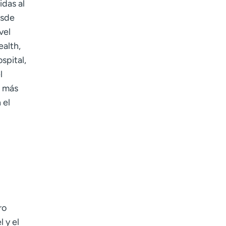
idas al
Age disclaimer
I am over 18
(Required)
I want to receive health news in:
esde
I want to receive health news in:
vel
alth,
spital,
l
s más
 el
ro
 y el