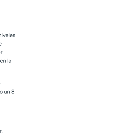
niveles
e
r
en la
e
o un 8
r.