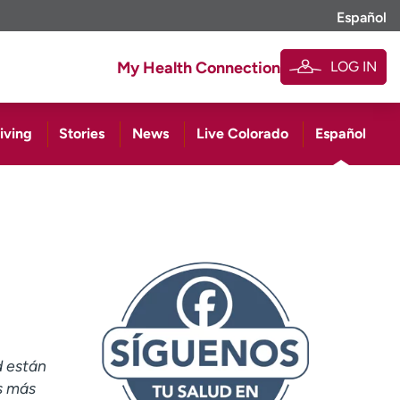
Español
LOG IN
My Health Connection
iving
Stories
News
Live Colorado
Español
d están
s más