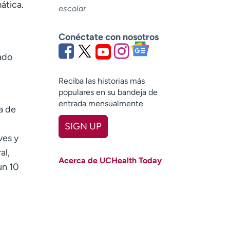
ática.
escolar
Conéctate con nosotros
ado
Reciba las historias más
populares en su bandeja de
entrada mensualmente
ja de
SIGN UP
ves y
First name
(Required)
al,
Acerca de UCHealth Today
un 10
Last name
(Required)
Email
(Required)
Zip code
(Required)