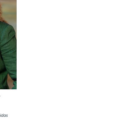
o
idas
: