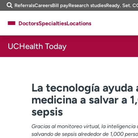
Skip
m
Referrals
Careers
Bill pay
Research studies
Ready. Set. C
to
e
content
f
Doctors
Specialties
Locations
i
n
d
UCHealth Today
About UCHealth
Classes & events
Ready. Set. CO.
Clinical trials
Employees
Professionals
Media inquiries
Financial assistance
La tecnología ayuda a
Contact us
News & stories
medicina a salvar a 1
sepsis
Gracias al monitoreo virtual, la inteligencia 
salvando de sepsis alrededor de 1,000 pers