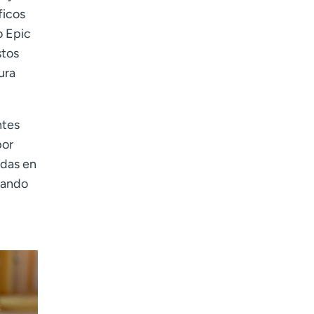
ficos
o Epic
stos
ura
ntes
por
adas en
cuando