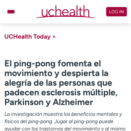
Skip
to
LOG IN
content
Doctors
Specialties
UCHealth Today >
Locations
Schedule Appointment
Virtual Urgent Care
El ping-pong fomenta el
movimiento y despierta la
Billing & pricing
Referrals
alegría de las personas que
Give
Careers
padecen esclerosis múltiple,
Log in to My Health Connection
Parkinson y Alzheimer
La investigación muestra los beneficios mentales y
About UCHealth
Classes & events
físicos del ping-pong. Jugar al ping-pong puede
Ready. Set. CO.
Clinical trials
ayudar con los trastornos del movimiento y al mismo