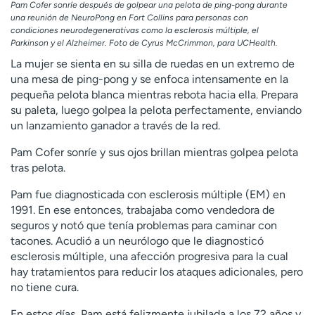
Pam Cofer sonríe después de golpear una pelota de ping-pong durante
una reunión de NeuroPong en Fort Collins para personas con
condiciones neurodegenerativas como la esclerosis múltiple, el
Parkinson y el Alzheimer. Foto de Cyrus McCrimmon, para UCHealth.
La mujer se sienta en su silla de ruedas en un extremo de
una mesa de ping-pong y se enfoca intensamente en la
pequeña pelota blanca mientras rebota hacia ella. Prepara
su paleta, luego golpea la pelota perfectamente, enviando
un lanzamiento ganador a través de la red.
Pam Cofer sonríe y sus ojos brillan mientras golpea pelota
tras pelota.
Pam fue diagnosticada con esclerosis múltiple (EM) en
1991. En ese entonces, trabajaba como vendedora de
seguros y notó que tenía problemas para caminar con
tacones. Acudió a un neurólogo que le diagnosticó
esclerosis múltiple, una afección progresiva para la cual
hay tratamientos para reducir los ataques adicionales, pero
no tiene cura.
En estos días, Pam está felizmente jubilada a los 72 años y