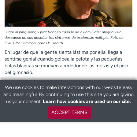
Jugar al ping-pong y practicar en casa le da a Pam Cofer alegría y un
descanso de sus desafiantes síntomas de esclerosis múltiple. Foto de
Cyrus McCrimmon, para UCHealth.
En lugar de que la gente sienta lástima por ella, llega a
sentirse genial cuando golpea la pelota y las pequeñas
bolas blancas se mueven alrededor de las mesas y el piso
del gimnasio.
Pam dijo: “Es un universo de positividad”.
We use cookies to make interactions with our website easy
and meaningful. By continuing to use this site you are giving
B
us your consent.
Learn how cookies are used on our site.
a
c
ACCEPT TERMS
TRADUCCIONES EN ESPAÑOL
k
t
o
t