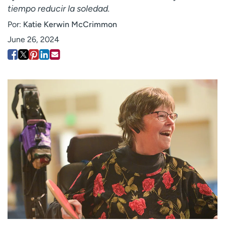
tiempo reducir la soledad.
Employees
Professionals
Por:
Katie Kerwin McCrimmon
Media inquiries
Financial assistance
June 26, 2024
Contact us
News & stories
H
e
l
p
m
e
f
i
n
d