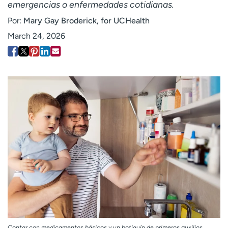
emergencias o enfermedades cotidianas.
Employees
Professionals
Por:
Mary Gay Broderick, for UCHealth
Media inquiries
Financial assistance
March 24, 2026
Contact us
News & stories
H
e
l
p
m
e
f
i
n
d
Contar con medicamentos básicos y un botiquín de primeros auxilios