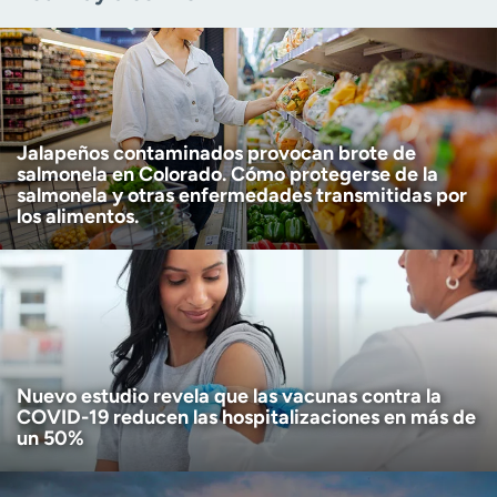
Zip code
(Required)
Age disclaimer
I am over 18
(Required)
I want to receive health news in:
I want to receive health news in:
Jalapeños contaminados provocan brote de
salmonela en Colorado. Cómo protegerse de la
salmonela y otras enfermedades transmitidas por
los alimentos.
Nuevo estudio revela que las vacunas contra la
COVID-19 reducen las hospitalizaciones en más de
un 50%