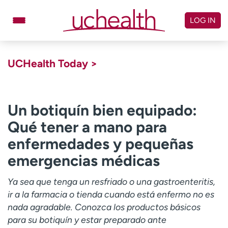
Skip
to
LOG IN
content
Doctors
Specialties
UCHealth Today >
Locations
Schedule Appointment
Virtual Urgent Care
Un botiquín bien equipado:
Qué tener a mano para
Billing & pricing
Referrals
enfermedades y pequeñas
Give
Careers
emergencias médicas
Log in to My Health Connection
Ya sea que tenga un resfriado o una gastroenteritis,
ir a la farmacia o tienda cuando está enfermo no es
About UCHealth
Classes & events
nada agradable. Conozca los productos básicos
para su botiquín y estar preparado ante
Ready. Set. CO.
Clinical trials