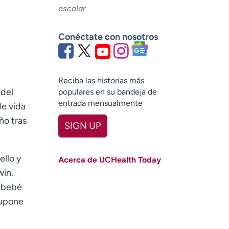
escolar
Conéctate con nosotros
Reciba las historias más
 del
populares en su bandeja de
entrada mensualmente
de vida
ño tras
SIGN UP
First name
(Required)
ello y
Acerca de UCHealth Today
Last name
(Required)
win.
n bebé
Email
(Required)
supone
Zip code
(Required)