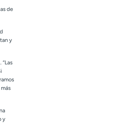
ias de
ud
ntan y
n.
“
Las
i
oramos
o más
una
o y