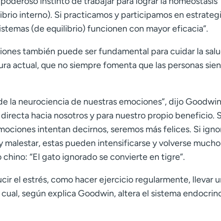
oderoso instinto de trabajar para lograr la homeostasis
brio interno). Si practicamos y participamos en estrateg
istemas (de equilibrio) funcionen con mayor eficacia”.
ones también puede ser fundamental para cuidar la sal
ltura actual, que no siempre fomenta que las personas sie
de la neurociencia de nuestras emociones
”
, dijo Goodwi
recta hacia nosotros y para nuestro propio beneficio. S
mociones intentan decirnos, seremos más felices. Si ign
 y malestar, estas pueden intensificarse y volverse much
 chino: “El gato ignorado se convierte en tigre”.
r el estrés, como hacer ejercicio regularmente, llevar 
el cual, según explica Goodwin, altera el sistema endocrin