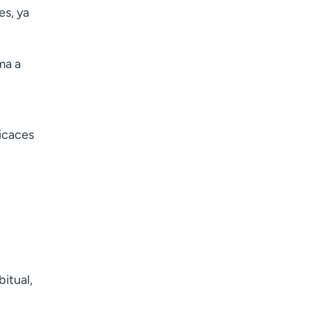
es, ya
ma a
icaces
bitual,