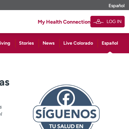
Español
LOG IN
My Health Connection
iving
Stories
News
Live Colorado
Español
as
s
l