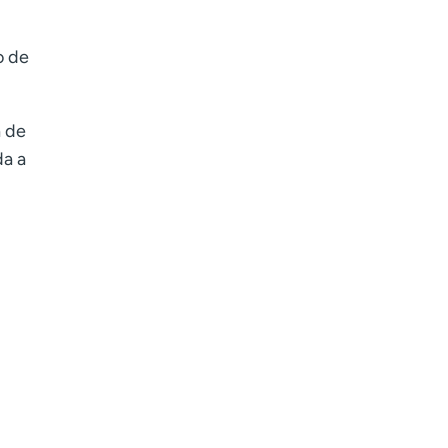
o de
a de
da a