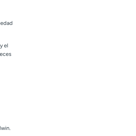
Age disclaimer
I am over 18
(Required)
I want to receive health news in:
I want to receive health news in:
siedad
y el
veces
dwin.