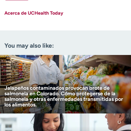
First name
(Required)
Acerca de UCHealth Today
Last name
(Required)
Email
(Required)
You may also like:
Zip code
(Required)
Age disclaimer
I am over 18
(Required)
I want to receive health news in:
I want to receive health news in:
Jalapeños contaminados provocan brote de
salmonela en Colorado. Cómo protegerse de la
salmonela y otras enfermedades transmitidas por
los alimentos.