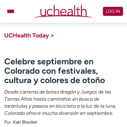
Skip
to
LOG IN
content
Doctors
Specialties
UCHealth Today >
Locations
Schedule Appointment
Virtual Urgent Care
Celebre septiembre en
Colorado con festivales,
Billing & pricing
Referrals
cultura y colores de otoño
Give
Careers
Desde carreras de botes dragón y Juegos de las
Log in to My Health Connection
Tierras Altas hasta caminatas en busca de
tarántulas y paseos en bicicleta a la luz de la luna,
Colorado ofrece mucha diversión en septiembre.
About UCHealth
Classes & events
Por:
Kati Blocker
Ready. Set. CO.
Clinical trials