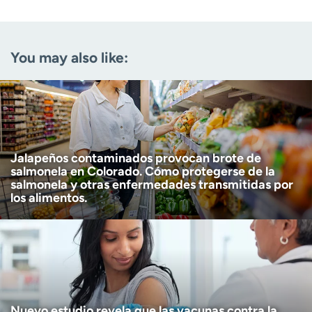
Email
(Required)
You may also like:
Zip code
(Required)
Age disclaimer
I am over 18
(Required)
I want to receive health news in:
I want to receive health news in:
Jalapeños contaminados provocan brote de
salmonela en Colorado. Cómo protegerse de la
salmonela y otras enfermedades transmitidas por
los alimentos.
Nuevo estudio revela que las vacunas contra la