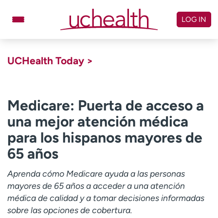
Skip
to
LOG IN
content
Doctors
Specialties
UCHealth Today >
Locations
Schedule Appointment
Virtual Urgent Care
Medicare: Puerta de acceso a
una mejor atención médica
Billing & pricing
Referrals
para los hispanos mayores de
Give
Careers
65 años
Log in to My Health Connection
Aprenda cómo Medicare ayuda a las personas
mayores de 65 años a acceder a una atención
About UCHealth
Classes & events
médica de calidad y a tomar decisiones informadas
sobre las opciones de cobertura.
Ready. Set. CO.
Clinical trials