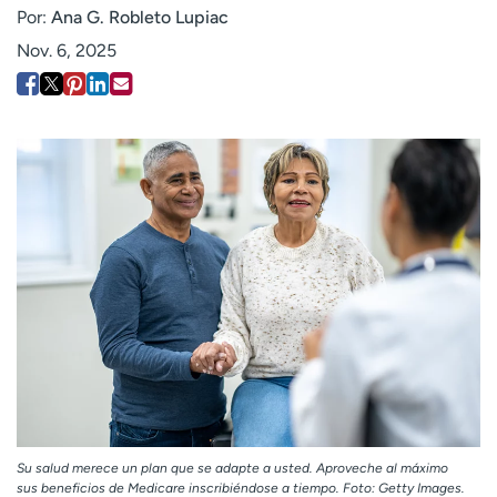
Por:
Ana G. Robleto Lupiac
Employees
Professionals
Nov. 6, 2025
Media inquiries
Financial assistance
Contact us
News & stories
H
e
l
p
m
e
f
i
n
d
Su salud merece un plan que se adapte a usted. Aproveche al máximo
sus beneficios de Medicare inscribiéndose a tiempo. Foto: Getty Images.