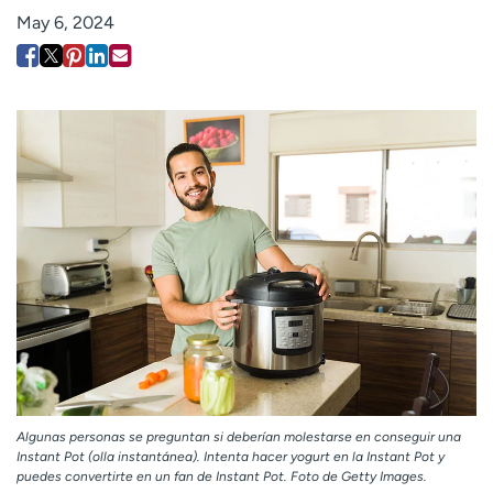
Employees
Professionals
May 6, 2024
Media inquiries
Financial assistance
Contact us
News & stories
H
e
l
p
m
e
f
i
n
d
Algunas personas se preguntan si deberían molestarse en conseguir una
Instant Pot (olla instantánea). Intenta hacer yogurt en la Instant Pot y
puedes convertirte en un fan de Instant Pot. Foto de Getty Images.