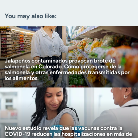
Email
(Required)
You may also like:
Zip code
(Required)
Age disclaimer
I am over 18
(Required)
I want to receive health news in:
I want to receive health news in:
Jalapeños contaminados provocan brote de
salmonela en Colorado. Cómo protegerse de la
salmonela y otras enfermedades transmitidas por
los alimentos.
Nuevo estudio revela que las vacunas contra la
COVID-19 reducen las hospitalizaciones en más de