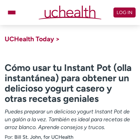
Skip
to
LOG IN
content
Doctors
Specialties
UCHealth Today >
Locations
Schedule Appointment
Virtual Urgent Care
Cómo usar tu Instant Pot (olla
instantánea) para obtener un
Billing & pricing
Referrals
delicioso yogurt casero y
Give
Careers
otras recetas geniales
Log in to My Health Connection
Puedes preparar un delicioso yogurt Instant Pot de
un galón a la vez. También es ideal para recetas de
About UCHealth
Classes & events
arroz blanco. Aprende consejos y trucos.
Ready. Set. CO.
Clinical trials
Por:
Bill St. John, for UCHealth