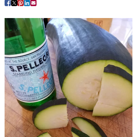
Employees
Professionals
Media inquiries
Financial assistance
Contact us
News & stories
H
e
l
p
m
e
f
i
n
d