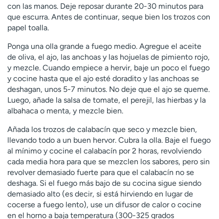
con las manos. Deje reposar durante 20-30 minutos para
que escurra. Antes de continuar, seque bien los trozos con
papel toalla.
Ponga una olla grande a fuego medio. Agregue el aceite
de oliva, el ajo, las anchoas y las hojuelas de pimiento rojo,
y mezcle. Cuando empiece a hervir, baje un poco el fuego
y cocine hasta que el ajo esté doradito y las anchoas se
deshagan, unos 5-7 minutos. No deje que el ajo se queme.
Luego, añade la salsa de tomate, el perejil, las hierbas y la
albahaca o menta, y mezcle bien.
Añada los trozos de calabacín que seco y mezcle bien,
llevando todo a un buen hervor. Cubra la olla. Baje el fuego
al mínimo y cocine el calabacín por 2 horas, revolviendo
cada media hora para que se mezclen los sabores, pero sin
revolver demasiado fuerte para que el calabacín no se
deshaga. Si el fuego más bajo de su cocina sigue siendo
demasiado alto (es decir, si está hirviendo en lugar de
cocerse a fuego lento), use un difusor de calor o cocine
en el horno a baja temperatura (300-325 grados