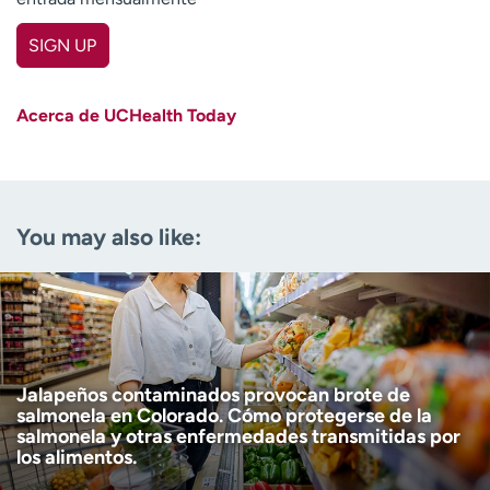
SIGN UP
First name
(Required)
Acerca de UCHealth Today
Last name
(Required)
Email
(Required)
You may also like:
Zip code
(Required)
Age disclaimer
I am over 18
(Required)
I want to receive health news in:
I want to receive health news in:
Jalapeños contaminados provocan brote de
salmonela en Colorado. Cómo protegerse de la
salmonela y otras enfermedades transmitidas por
los alimentos.