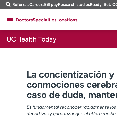
Skip
m
Referrals
Careers
Bill pay
Research studies
Ready. Set. C
to
e
content
f
Doctors
Specialties
Locations
i
n
d
UCHealth Today
About UCHealth
Classes & events
Ready. Set. CO.
Clinical trials
Employees
Professionals
Media inquiries
Financial assistance
La concientización y 
Contact us
News & stories
conmociones cerebra
caso de duda, manten
Es fundamental reconocer rápidamente los 
deportivas y garantizar que el atleta recib