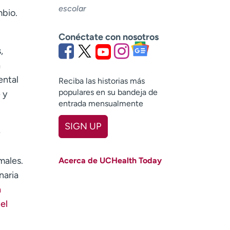
escolar
mbio.
Conéctate con nosotros
,
a
ental
Reciba las historias más
populares en su bandeja de
 y
entrada mensualmente
SIGN UP
e
First name
(Required)
males.
Acerca de UCHealth Today
Last name
(Required)
naria
h
Email
(Required)
el
Zip code
(Required)