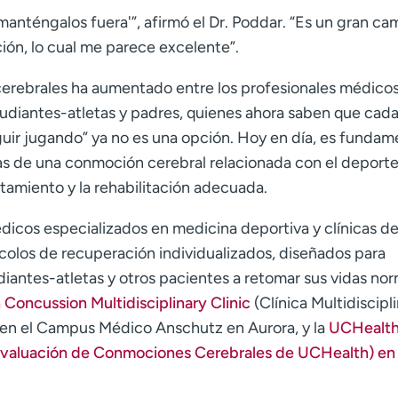
manténgalos fuera'”, afirmó el Dr. Poddar. “Es un gran ca
ión, lo cual me parece excelente”.
cerebrales ha aumentado entre los profesionales médicos
udiantes-atletas y padres, quienes ahora saben que cad
guir jugando” ya no es una opción. Hoy en día, es fundam
as de una conmoción cerebral relacionada con el deporte
atamiento y la rehabilitación adecuada.
icos especializados en medicina deportiva y clínicas d
olos de recuperación individualizados, diseñados para
tudiantes-atletas y otros pacientes a retomar sus vidas nor
Concussion Multidisciplinary Clinic
(Clínica Multidiscipli
n el Campus Médico Anschutz en Aurora, y la
UCHealt
Evaluación de Conmociones Cerebrales de UCHealth) en 