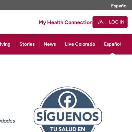
Español
LOG IN
My Health Connection
iving
Stories
News
Live Colorado
Español
vidades