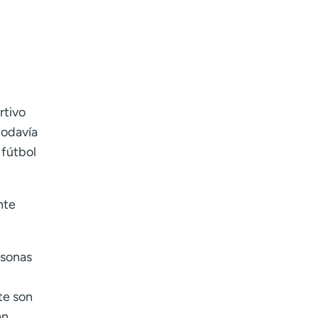
Age disclaimer
I am over 18
(Required)
I want to receive health news in:
I want to receive health news in:
rtivo
todavía
 fútbol
nte
rsonas
te son
an