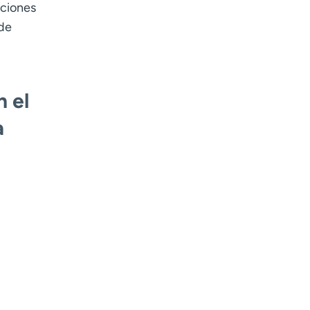
ociones
 de
 el
a