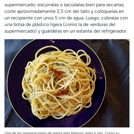
supermercado; escúrralas o sacúdalas bien para secarlas;
corte aproximadamente 2,5 cm del tallo y colóquelas en
un recipiente con unos 5 cm de agua. Luego, cúbralas con
una bolsa de plástico ligera (como la de verduras del
supermercado) y guárdelas en un estante del refrigerador.
Una de las preparaciones de pasta más famosa: aglio e olio. Como su