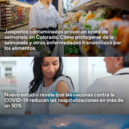
Age disclaimer
I am over 18
(Required)
I want to receive health news in:
I want to receive health news in:
Jalapeños contaminados provocan brote de
salmonela en Colorado. Cómo protegerse de la
salmonela y otras enfermedades transmitidas por
los alimentos.
Nuevo estudio revela que las vacunas contra la
COVID-19 reducen las hospitalizaciones en más de
un 50%