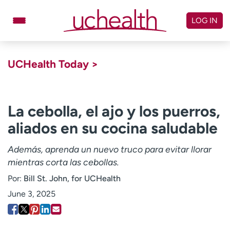
Skip
to
LOG IN
content
Doctors
Specialties
UCHealth Today >
Locations
Schedule Appointment
Virtual Urgent Care
La cebolla, el ajo y los puerros,
aliados en su cocina saludable
Billing & pricing
Referrals
Give
Careers
Además, aprenda un nuevo truco para evitar llorar
mientras corta las cebollas.
Log in to My Health Connection
Por:
Bill St. John, for UCHealth
June 3, 2025
About UCHealth
Classes & events
Ready. Set. CO.
Clinical trials