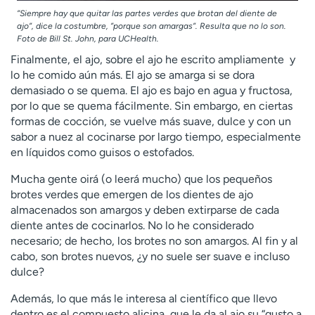
”Siempre hay que quitar las partes verdes que brotan del diente de
ajo”, dice la costumbre, ”porque son amargas”. Resulta que no lo son.
Foto de Bill St. John, para UCHealth.
Finalmente, el ajo, sobre el ajo he escrito ampliamente y
lo he comido aún más. El ajo se amarga si se dora
demasiado o se quema. El ajo es bajo en agua y fructosa,
por lo que se quema fácilmente. Sin embargo, en ciertas
formas de cocción, se vuelve más suave, dulce y con un
sabor a nuez al cocinarse por largo tiempo, especialmente
en líquidos como guisos o estofados.
Mucha gente oirá (o leerá mucho) que los pequeños
brotes verdes que emergen de los dientes de ajo
almacenados son amargos y deben extirparse de cada
diente antes de cocinarlos. No lo he considerado
necesario; de hecho, los brotes no son amargos. Al fin y al
cabo, son brotes nuevos, ¿y no suele ser suave e incluso
dulce?
Además, lo que más le interesa al científico que llevo
dentro es el compuesto alicina, que le da al ajo su “gusto a