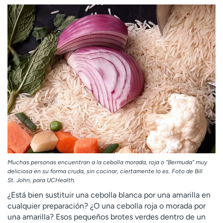
Employees
Professionals
Media inquiries
Financial assistance
Contact us
News & stories
H
e
l
p
m
e
f
i
n
Muchas personas encuentran a la cebolla morada, roja o “Bermuda” muy
d
deliciosa en su forma cruda, sin cocinar, ciertamente lo es. Foto de Bill
St. John, para UCHealth.
¿Está bien sustituir una cebolla blanca por una amarilla en
cualquier preparación? ¿O una cebolla roja o morada por
una amarilla? Esos pequeños brotes verdes dentro de un