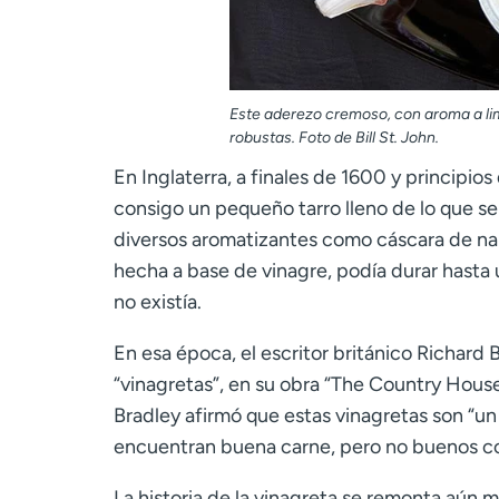
Este aderezo cremoso, con aroma a lim
robustas. Foto de Bill St. John.
En Inglaterra, a finales de 1600 y principios
consigo un pequeño tarro lleno de lo que se 
diversos aromatizantes como cáscara de nara
hecha a base de vinagre, podía durar hasta 
no existía.
En esa época, el escritor británico Richard 
“vinagretas”, en su obra “The Country Housew
Bradley afirmó que estas vinagretas son “u
encuentran buena carne, pero no buenos co
La historia de la vinagreta se remonta aún 