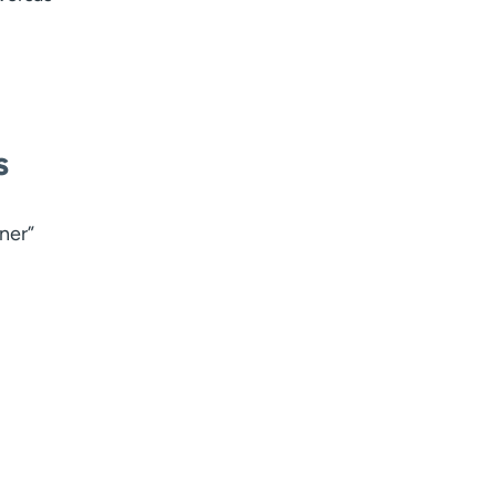
s
ner”