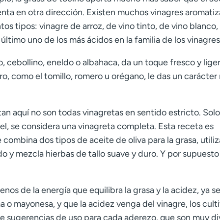
ienta en otra dirección. Existen muchos vinagres aromati
tos tipos: vinagre de arroz, de vino tinto, de vino blanco,
ltimo uno de los más ácidos en la familia de los vinagres
o, cebollino, eneldo o albahaca, da un toque fresco y lige
ro, como el tomillo, romero u orégano, le das un carácter
an aquí no son todas vinagretas en sentido estricto. Solo
el, se considera una vinagreta completa. Esta receta es
combina dos tipos de aceite de oliva para la grasa, utiliz
o y mezcla hierbas de tallo suave y duro. Y por supuesto 
nos de la energía que equilibra la grasa y la acidez, ya s
o mayonesa, y que la acidez venga del vinagre, los cult
uye sugerencias de uso para cada aderezo, que son muy di