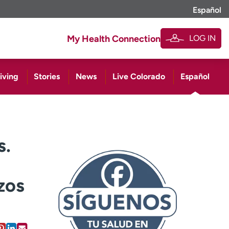
Español
LOG IN
My Health Connection
iving
Stories
News
Live Colorado
Español
s.
zos