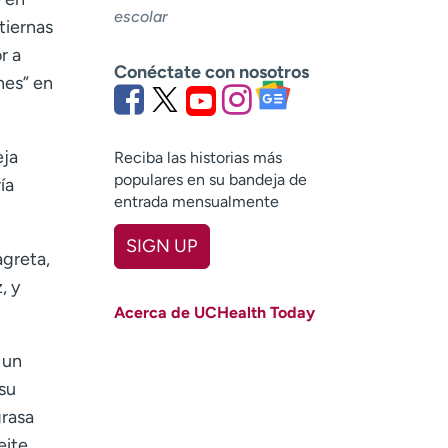
escolar
tiernas
r a
Conéctate con nosotros
nes” en
eja
Reciba las historias más
populares en su bandeja de
ía
entrada mensualmente
SIGN UP
agreta,
First name
(Required)
, y
Acerca de UCHealth Today
Last name
(Required)
 un
Email
(Required)
 su
Zip code
grasa
(Required)
eite