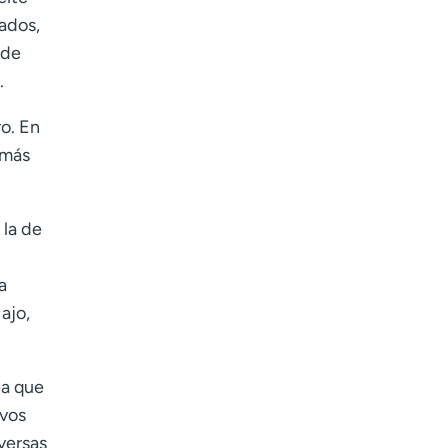
Age disclaimer
I am over 18
(Required)
zados,
I want to receive health news in:
I want to receive health news in:
 de
.
ro. En
 más
 la de
a
ajo,
ea que
ivos
versas