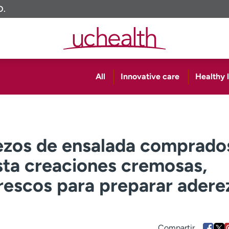
O.
All
Innovative care
Healthy l
rezos de ensalada comprado
sta creaciones cremosas,
 frescos para preparar adere