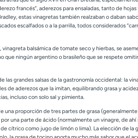
erezo francés”, aderezos para ensaladas, tanto de hojas 
adley, estas vinagretas también realzaban o daban sabo
cados escalfados o a la parrilla, todos considerados “car
, vinagreta balsámica de tomate seco y hierbas, se asem
 que ningún argentino o brasileño que se respete omitir
e las grandes salsas de la gastronomía occidental: la vin
s de aderezos que la imitan, equilibrando grasa y acidez
s, incluso con solo sal y pimienta.
de una proporción de tres partes de grasa (generalmente
a) por una parte de ácido (normalmente un vinagre, de ahí
 cítrico como jugo de limón o lima). La elección de la 
mplo, la grasa de tocino aporta mucho más sabor que el ac