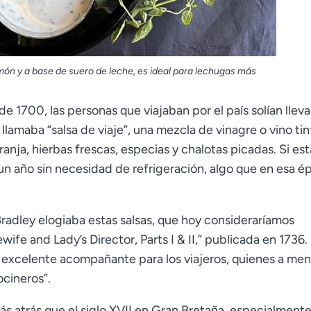
ón y a base de suero de leche, es ideal para lechugas más
 de 1700, las personas que viajaban por el país solían lleva
llamaba “salsa de viaje”, una mezcla de vinagre o vino ti
nja, hierbas frescas, especias y chalotas picadas. Si es
un año sin necesidad de refrigeración, algo que en esa é
Bradley elogiaba estas salsas, que hoy consideraríamos
ife and Lady’s Director, Parts I & II,” publicada en 1736.
n excelente acompañante para los viajeros, quienes a me
cineros”.
más atrás que el siglo XVII en Gran Bretaña, especialment