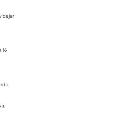
y dejar
a ½
endo
va.