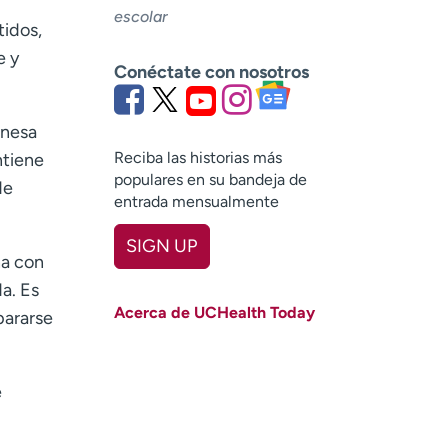
escolar
tidos,
e y
Conéctate con nosotros
onesa
Reciba las historias más
ntiene
populares en su bandeja de
de
entrada mensualmente
SIGN UP
ha con
First name
(Required)
a. Es
Acerca de UCHealth Today
pararse
Last name
(Required)
Email
(Required)
e
Zip code
(Required)