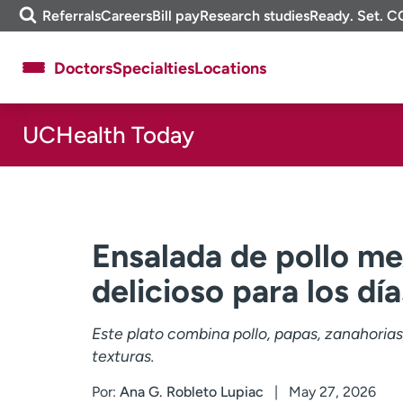
Skip
m
Referrals
Careers
Bill pay
Research studies
Ready. Set. C
to
e
content
f
Doctors
Specialties
Locations
i
n
d
UCHealth Today
About UCHealth
Classes & events
Ready. Set. CO.
Clinical trials
Employees
Professionals
Media inquiries
Financial assistance
Ensalada de pollo mex
Contact us
News & stories
delicioso para los dí
Este plato combina pollo, papas, zanahoria
texturas.
Por:
Ana G. Robleto Lupiac
May 27, 2026