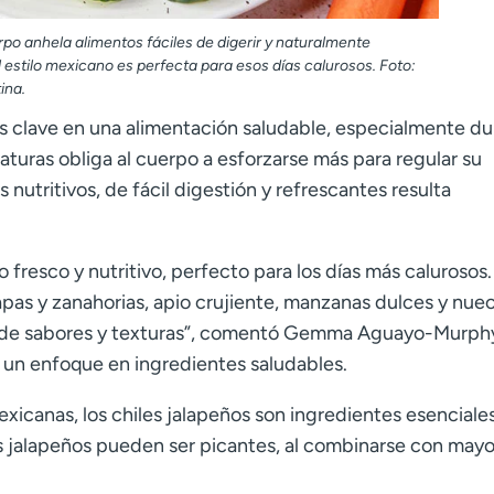
rpo anhela alimentos fáciles de digerir y naturalmente
l estilo mexicano es perfecta para esos días calurosos. Foto:
ina.
res clave en una alimentación saludable, especialmente d
turas obliga al cuerpo a esforzarse más para regular su
 nutritivos, de fácil digestión y refrescantes resulta
 fresco y nutritivo, perfecto para los días más calurosos.
as y zanahorias, apio crujiente, manzanas dulces y nue
ia de sabores y texturas”, comentó Gemma Aguayo-Murph
 un enfoque en ingredientes saludables.
xicanas, los chiles jalapeños son ingredientes esenciales
os jalapeños pueden ser picantes, al combinarse con may