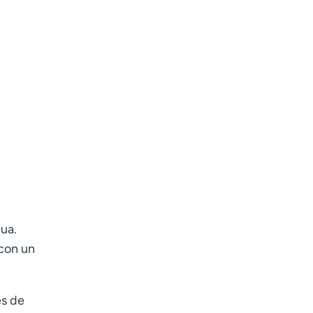
gua.
 con un
és de