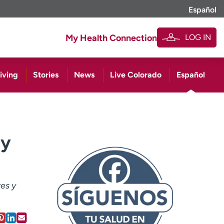
Español
LOG IN
My Health Connection
iving
Stories
News
Live Colorado
Español
 y
es y