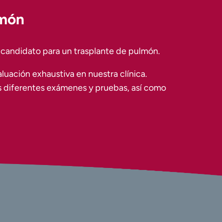
lmón
es candidato para un trasplante de pulmón.
luación exhaustiva en nuestra clínica.
s diferentes exámenes y pruebas, así como