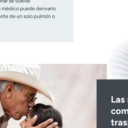
nar se vuelve
u médico puede derivarlo
ante de un solo pulmón o
Las
com
tras