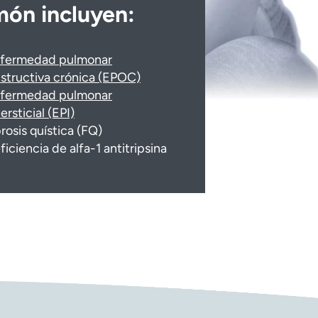
món incluyen:
fermedad pulmonar
structiva crónica (EPOC)
fermedad pulmonar
tersticial (EPI)
brosis quística (FQ)
ficiencia de alfa-1 antitripsina