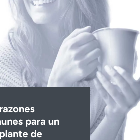
 razones
unes para un
plante de