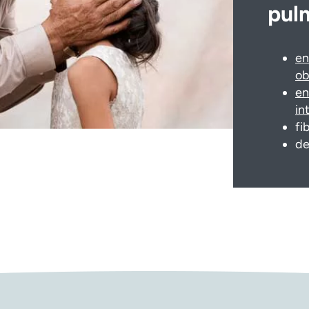
pul
en
ob
en
in
fi
de