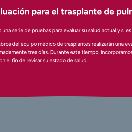
luación para el trasplante de pu
s una serie de pruebas para evaluar su salud actual y si 
bros del equipo médico de trasplantes realizarán una eva
madamente tres días. Durante este tiempo, incorporamo
 el fin de revisar su estado de salud.