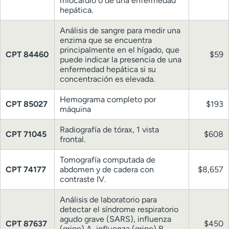
miocardio o de una enfermedad
hepática.
Análisis de sangre para medir una
enzima que se encuentra
principalmente en el hígado, que
CPT 84460
$59
puede indicar la presencia de una
enfermedad hepática si su
concentración es elevada.
Hemograma completo por
CPT 85027
$193
máquina
Radiografía de tórax, 1 vista
CPT 71045
$608
frontal.
Tomografía computada de
CPT 74177
abdomen y de cadera con
$8,657
contraste IV.
Análisis de laboratorio para
detectar el síndrome respiratorio
agudo grave (SARS), influenza
CPT 87637
$450
(gripe) A, influenza (gripe) B,